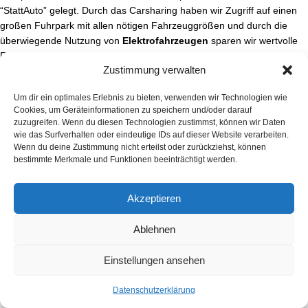
“StattAuto” gelegt. Durch das Carsharing haben wir Zugriff auf einen
großen Fuhrpark mit allen nötigen Fahrzeuggrößen und durch die
überwiegende Nutzung von
Elektrofahrzeugen
sparen wir wertvolle
Ressourcen für eine saubere Umwelt ein.
Zustimmung verwalten
Die Auktionen..
Um dir ein optimales Erlebnis zu bieten, verwenden wir Technologien wie
Mit den ersten HanseArt Auktionen konnten wir eindrucksvoll starten
Cookies, um Geräteinformationen zu speichern und/oder darauf
und dieses gesellschaftliche Ereignis wieder auf ein hanseatisches
zuzugreifen. Wenn du diesen Technologien zustimmst, können wir Daten
wie das Surfverhalten oder eindeutige IDs auf dieser Website verarbeiten.
Niveau heben. Die Kombination aus aus traditionellen Bietersaal, Live
Wenn du deine Zustimmung nicht erteilst oder zurückziehst, können
Übertragung & “Bidding” im Internet und letztendlich hanseatischer
bestimmte Merkmale und Funktionen beeinträchtigt werden.
Zuverlässigkeit haben sich bewährt. Auktionen haben in Lübeck wieder
eine erste Adresse.
Akzeptieren
Die Termine..
Ablehnen
An 4 bis 5 Terminen im Jahr führen wir in der Mengstraße Auktionen
durch. Durch unser selektives Vorgehen halten wir unsere Kataloge
Einstellungen ansehen
überschaubar, kurzweilig und geprägt von hochwertigen Preziosen.
Datenschutzerklärung