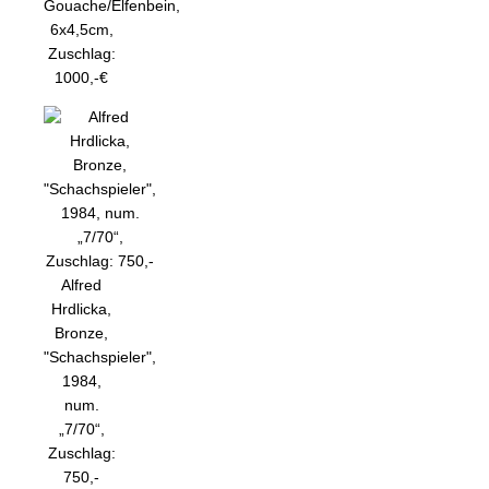
Gouache/Elfenbein,
6x4,5cm,
Zuschlag:
1000,-€
Alfred
Hrdlicka,
Bronze,
"Schachspieler",
1984,
num.
„7/70“,
Zuschlag:
750,-