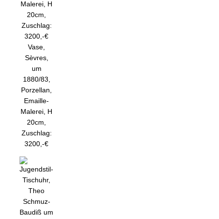
Vase,
Sèvres,
um
1880/83,
Porzellan,
Emaille-
Malerei, H
20cm,
Zuschlag:
3200,-€