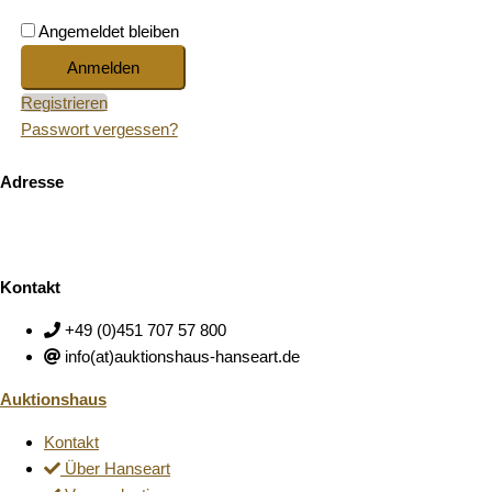
Angemeldet bleiben
Registrieren
Passwort vergessen?
Adresse
Auktionshaus HanseArt GmbH & Co. KG
Mengstraße 14
23552 Lübeck
Kontakt
+49 (0)451 707 57 800
info(at)auktionshaus-hanseart.de
Auktionshaus
Kontakt
Über Hanseart