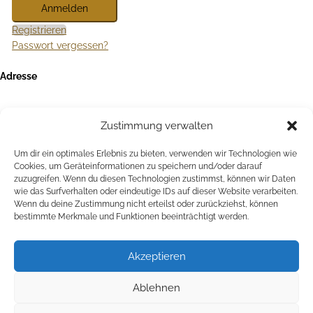
Registrieren
Passwort vergessen?
Adresse
Auktionshaus HanseArt GmbH & Co. KG
Mengstraße 14
23552 Lübeck
Zustimmung verwalten
Kontakt
Um dir ein optimales Erlebnis zu bieten, verwenden wir Technologien wie
+49 (0)451 707 57 800
Cookies, um Geräteinformationen zu speichern und/oder darauf
info(at)auktionshaus-hanseart.de
zuzugreifen. Wenn du diesen Technologien zustimmst, können wir Daten
wie das Surfverhalten oder eindeutige IDs auf dieser Website verarbeiten.
Auktionshaus
Wenn du deine Zustimmung nicht erteilst oder zurückziehst, können
bestimmte Merkmale und Funktionen beeinträchtigt werden.
Kontakt
Über Hanseart
Akzeptieren
Versandoptionen
Vertragsbedingungen
Ablehnen
Versteigerungsbedingungen