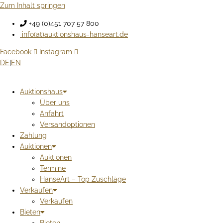
Zum Inhalt springen
+49 (0)451 707 57 800
info(at)auktionshaus-hanseart.de
Facebook
Instagram
DE
|
EN
Auktionshaus
Über uns
Anfahrt
Versandoptionen
Zahlung
Auktionen
Auktionen
Termine
HanseArt – Top Zuschläge
Verkaufen
Verkaufen
Bieten