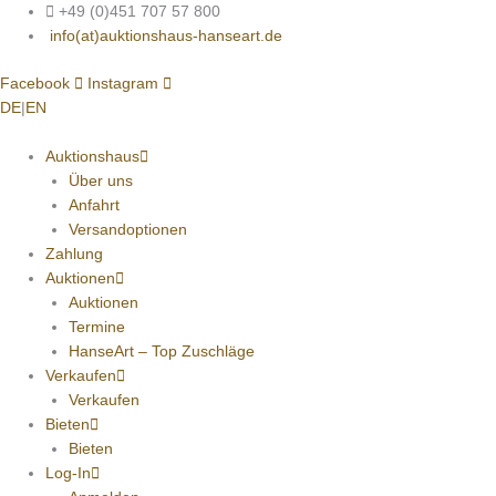
Zum
+49 (0)451 707 57 800
Inhalt
info(at)auktionshaus-hanseart.de
springen
Facebook
Instagram
DE
|
EN
Auktionshaus
Über uns
Anfahrt
Versandoptionen
Zahlung
Auktionen
Auktionen
Termine
HanseArt – Top Zuschläge
Verkaufen
Verkaufen
Bieten
Bieten
Log-In