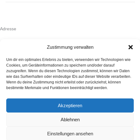
Adresse
Auktionshaus HanseArt GmbH & Co. KG
Mengstraße 14
Zustimmung verwalten
23552 Lübeck
Kontakt
Um dir ein optimales Erlebnis zu bieten, verwenden wir Technologien wie
+49 (0)451 707 57 800
Cookies, um Geräteinformationen zu speichern und/oder darauf
info(at)auktionshaus-hanseart.de
zuzugreifen. Wenn du diesen Technologien zustimmst, können wir Daten
wie das Surfverhalten oder eindeutige IDs auf dieser Website verarbeiten.
Wenn du deine Zustimmung nicht erteilst oder zurückziehst, können
Auktionshaus
bestimmte Merkmale und Funktionen beeinträchtigt werden.
Kontakt
Über Hanseart
Versandoptionen
Akzeptieren
Vertragsbedingungen
Ablehnen
Versteigerungsbedingungen
Auftragsformular
Einstellungen ansehen
Widerrufsbelehrung