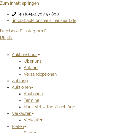
Zum Inhalt springen
+49 (0)451 707 57 800
info(at)auktionshaus-hanseart.de
Facebook
Instagram
DE
|
EN
Auktionshaus
Über uns
Anfahrt
Versandoptionen
Zahlung
Auktionen
Auktionen
Termine
HanseArt – Top Zuschläge
Verkaufen
Verkaufen
Bieten