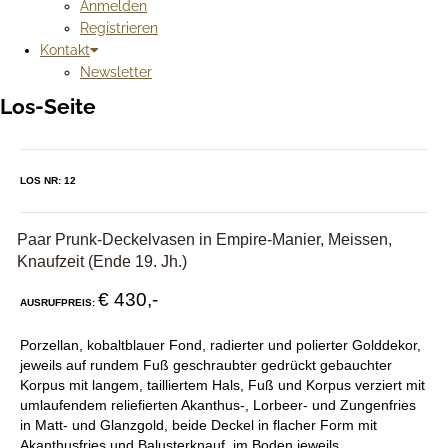
Anmelden
Registrieren
Kontakt
Newsletter
Los-Seite
LOS NR: 12
Paar Prunk-Deckelvasen in Empire-Manier, Meissen,
Knaufzeit (Ende 19. Jh.)
€ 430,-
AUSRUFPREIS:
Porzellan, kobaltblauer Fond, radierter und polierter Golddekor,
jeweils auf rundem Fuß geschraubter gedrückt gebauchter
Korpus mit langem, tailliertem Hals, Fuß und Korpus verziert mit
umlaufendem reliefierten Akanthus-, Lorbeer- und Zungenfries
in Matt- und Glanzgold, beide Deckel in flacher Form mit
Akanthusfries und Balusterknauf, im Boden jeweils