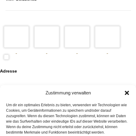
Adresse
Auktionshaus HanseArt GmbH & Co. KG
Mengstraße 14
23552 Lübeck
Zustimmung verwalten
Kontakt
Um dir ein optimales Erlebnis zu bieten, verwenden wir Technologien wie
+49 (0)451 707 57 800
Cookies, um Geräteinformationen zu speichern und/oder darauf
info(at)auktionshaus-hanseart.de
zuzugreifen. Wenn du diesen Technologien zustimmst, können wir Daten
wie das Surfverhalten oder eindeutige IDs auf dieser Website verarbeiten.
Auktionshaus
Wenn du deine Zustimmung nicht erteilst oder zurückziehst, können
bestimmte Merkmale und Funktionen beeinträchtigt werden.