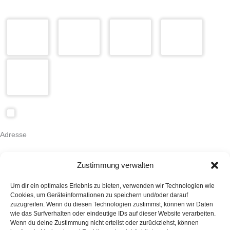
Adresse
Auktionshaus HanseArt GmbH & Co. KG
Mengstraße 14
Zustimmung verwalten
23552 Lübeck
Kontakt
Um dir ein optimales Erlebnis zu bieten, verwenden wir Technologien wie
+49 (0)451 707 57 800
Cookies, um Geräteinformationen zu speichern und/oder darauf
info(at)auktionshaus-hanseart.de
zuzugreifen. Wenn du diesen Technologien zustimmst, können wir Daten
wie das Surfverhalten oder eindeutige IDs auf dieser Website verarbeiten.
Wenn du deine Zustimmung nicht erteilst oder zurückziehst, können
Auktionshaus