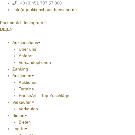
Zum
+49 (0)451 707 57 800
Inhalt
info(at)auktionshaus-hanseart.de
springen
Facebook
Instagram
DE
|
EN
Auktionshaus
Über uns
Anfahrt
Versandoptionen
Zahlung
Auktionen
Auktionen
Termine
HanseArt – Top Zuschläge
Verkaufen
Verkaufen
Bieten
Bieten
Log-In