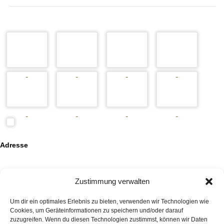
Adresse
Auktionshaus HanseArt GmbH & Co. KG
Mengstraße 14
23552 Lübeck
Zustimmung verwalten
Kontakt
Um dir ein optimales Erlebnis zu bieten, verwenden wir Technologien wie
+49 (0)451 707 57 800
Cookies, um Geräteinformationen zu speichern und/oder darauf
info(at)auktionshaus-hanseart.de
zuzugreifen. Wenn du diesen Technologien zustimmst, können wir Daten