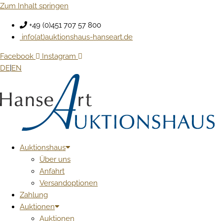
Zum Inhalt springen
+49 (0)451 707 57 800
info(at)auktionshaus-hanseart.de
Facebook
Instagram
DE
|
EN
Auktionshaus
Über uns
Anfahrt
Versandoptionen
Zahlung
Auktionen
Auktionen