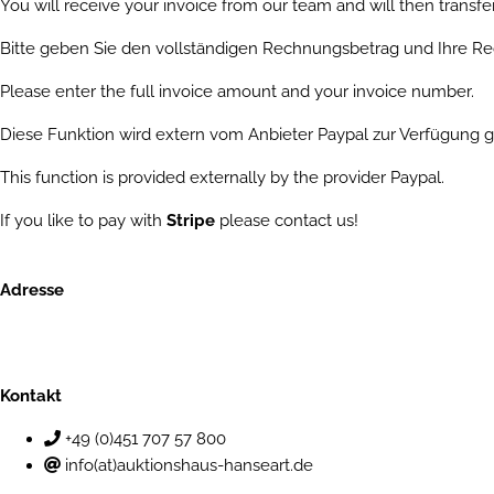
You will receive your invoice from our team and will then transfe
Bitte geben Sie den vollständigen Rechnungsbetrag und Ihre 
Please enter the full invoice amount and your invoice number.
Diese Funktion wird extern vom Anbieter Paypal zur Verfügung g
This function is provided externally by the provider Paypal.
If you like to pay with
Stripe
please contact us!
Adresse
Auktionshaus HanseArt GmbH & Co. KG
Mengstraße 14
23552 Lübeck
Kontakt
+49 (0)451 707 57 800
info(at)auktionshaus-hanseart.de