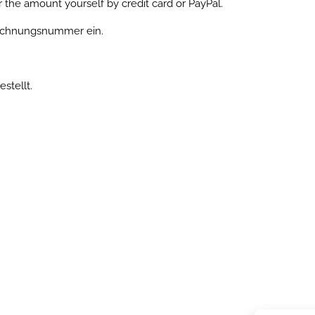
r the amount yourself by credit card or PayPal.
Rechnungsnummer ein.
estellt.