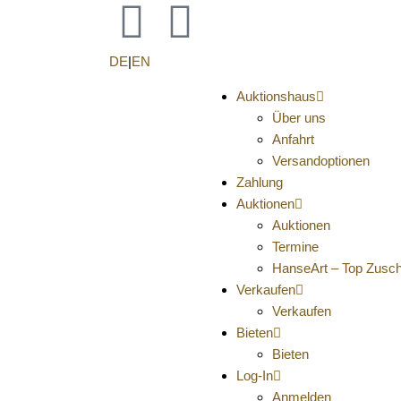
F
I
a
n
DE
|
EN
c
s
Auktionshaus
Über uns
e
t
Anfahrt
Versandoptionen
Zahlung
b
a
Auktionen
Auktionen
o
g
Termine
HanseArt – Top Zusc
o
r
Verkaufen
Verkaufen
k
a
Bieten
Bieten
m
Log-In
Anmelden