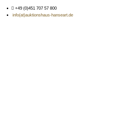
Zum
+49 (0)451 707 57 800
Inhalt
info(at)auktionshaus-hanseart.de
springen