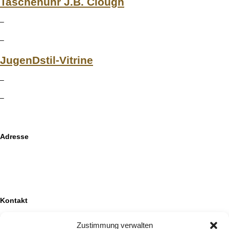
Taschenuhr J.B. Clough
–
–
JugenDstil-Vitrine
–
–
Adresse
Auktionshaus HanseArt GmbH & Co. KG
Mengstraße 14
23552 Lübeck
Kontakt
+49 (0)451 707 57 800
Zustimmung verwalten